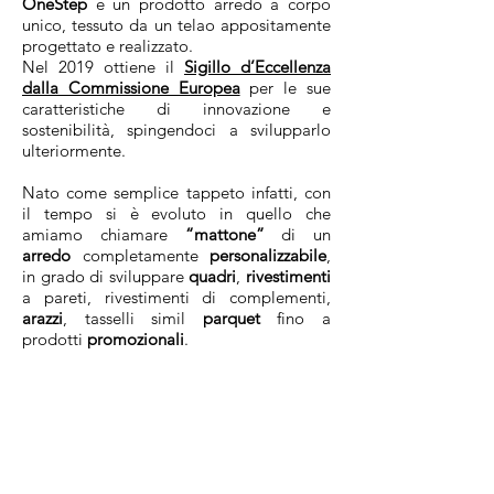
OneStep
è un prodotto arredo a corpo
unico, tessuto da un telao appositamente
progettato e realizzato.
Nel 2019 ottiene il
Sigillo d’Eccellenza
dalla Commissione Europea
per le sue
caratteristiche di innovazione e
sostenibilità, spingendoci a svilupparlo
ulteriormente.
Nato come semplice tappeto infatti, con
il tempo si è evoluto in quello che
amiamo chiamare
“mattone”
di un
arredo
completamente
personalizzabile
,
in grado di sviluppare
quadri
,
rivestimenti
a pareti, rivestimenti di complementi,
arazzi
, tasselli simil
parquet
fino a
prodotti
promozionali
.
Contatti
Privacy
Cookie
Policy
Termini e condizioni
Diritto di recesso