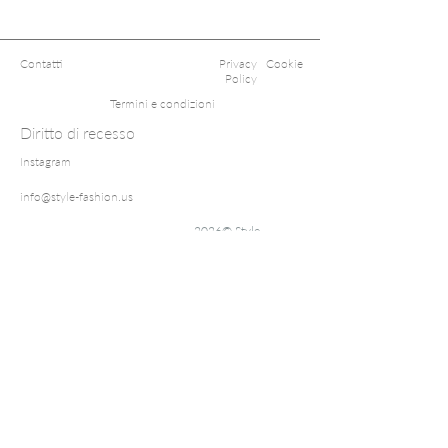
Contatti
Privacy
Cookie
Policy
Termini e condizioni
Diritto di recesso
Instagram
info@style-fashion.us
2026© Style
Fashion