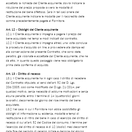
accettato la richiesta del Cliente acquirente, dovrà indicare la
riduzione del prezzo proposta ovvero le modalità di
restituzione del bene difettoso. Sarà in tali casi onere del
Cliente acquirente indicare le modalità per il riaccredito delle
somme precedentemente pagate al Fornitore.
Art. 12 - Obblighi del Cliente acquirente
12.1 Il Cliente acquirente si impegna a pagare il prezzo del
bene acquistato nei tempi e modi indicati dal contratto.
12.2 Il Cliente acquirente si impegna altresì, una volta conclusa
la procedura d’acquisto on line, a provvedere alla stampa ed
alla conservazione del presente Contratto, che sono state,
peraltro, già visionate e accettate dal Cliente acquirente, che ne
dà atto, in quanto questo passaggio viene reso obbligatorio
prima della conferma di acquisto.
Art. 13 - Diritto di recesso
13.1 Il Cliente acquirente ha in ogni caso il diritto di recedere
dal Contratto stipulato, ai sensi dell'art. 52 del D. Lgs.
206/2005, così come modificato dal D.Lgs. 21/2014, per
qualsiasi motivo, senza necessità di addurre motivazioni e senza
alcuna penalità, entro il termine di 14 (quattordici) giorni
lavorativi, decorrente dal giorno del ricevimento del bene
acquistato.
13.2 Nel caso in cui il Fornitore non abbia soddisfatto gli
obblighi di informazione su esistenza, modalità e tempi di
restituzione o di ritiro del bene in caso di esercizio del diritto di
recesso di cui all’art. 52 del Codice del consumo, il termine per
l’esercizio del diritto di recesso è di 12 (dodici) mesi decorrenti
dalla fine del periodo di recesso iniziale e decorre dal giorno