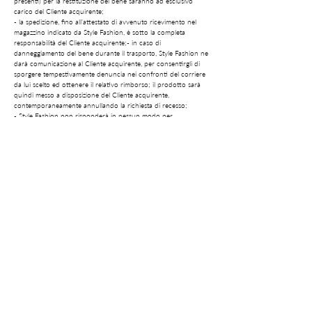
presenti) per la restituzione del bene saranno ad esclusivo
carico del Cliente acquirente;
- la spedizione, fino all'attestato di avvenuto ricevimento nel
magazzino indicato da Style Fashion, è sotto la completa
responsabilità del Cliente acquirente;- in caso di
danneggiamento del bene durante il trasporto, Style Fashion ne
darà comunicazione al Cliente acquirente, per consentirgli di
sporgere tempestivamente denuncia nei confronti del corriere
da lui scelto ed ottenere il relativo rimborso; il prodotto sarà
quindi messo a disposizione del Cliente acquirente,
contemporaneamente annullando la richiesta di recesso;
- Style Fashion non risponderà in nessun modo per
danneggiamento, furto, smarrimento occorsi durante o
comunque in dipendenza della spedizione per la restituzione.
13.10 Il Fornitore provvederà a rimborsare al Cliente
acquirente l'intero importo già pagato, al netto degli eventuali
costi supplementari di spedizione ai sensi dell’art. 56, comma 2,
del D. lgs. 21/14) entro 14 (quattordici) giorni dal recesso,
tramite procedura di storno dell'importo addebitato, utilizzando
lo stesso mezzo di pagamento utilizzato dal Cliente acquirente
per la transazione iniziale, salvo diverso accordo. In ogni caso, il
Cliente acquirente non sosterrà alcun costo quale conseguenza
di detto rimborso. Style Fashion potrà sospendere il rimborso
sino al ricevimento del prodotto restituito ovvero sino al
momento in cui il Cliente acquirente dimostri di aver
correttamente rispedito il prodotto, se precedente.
13.11 In ogni caso, il Cliente acquirente decadrà dal diritto di
recesso nei casi in cui il Fornitore accerti che:
- il prodotto restituito e/o i suoi accessori, e/o la sua
confezione non sono integri;