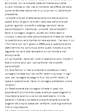
ed ordinati, con le modalità scelte dal Cliente acquirente
ovvero indicate sul sito web al momento dell’offerta del bene,
come confermate nella e-mail di cui al punto 4.1 dell’articolo
precedente.
I prodotti ordinati direttamente dall’e-commerce saranno
spediti entro 20 giorni lavorativi dalla data dell’ordine per
quanto riguarda i prodotti a catalogo standard (senza
personalizzazioni), mentre per i prodotti “personalizzabili” i
tempi di consegna vengono valutati dal nostro team di
sviluppo, a secondo della personalizzazione chiesta dal cliente.
La spedizione avverrà tramite corriere espresso. Nel caso in cui
il Fornitore non sia in grado di effettuare la spedizione entro
detto termine ma, comunque, entro quello indicato al punto
seguente, ne verrà dato tempestivo avviso tramite e-mail
all’Acquirente.
6.2 Le modalità, i tempi ed i costi di spedizione sono indicati in
fase di ordine salvo casi i casi particolari dei prodotti
personalizzati.
6.3 Style Fashion si riserva la facoltà di accettare o meno
consegne richieste fuori dai confini italiani o europei. In ogni
caso, per consegne da eseguirsi fuori dai confini italiani, le
spese di spedizione ed i tempi di consegna potrebbero subire
variazioni.
6.4 Relativamente alle consegne richieste in paesi non
appartenenti all’Unione Europea, eventuali spese doganali di
importazione saranno a carico del destinatario. Si invita
pertanto il Cliente a contattare preventivamente le autorità
doganali del proprio paese per verificare i costi e gli eventuali
limiti di importazione.
6.5 I tempi di consegna indicati dal Fornitore devono