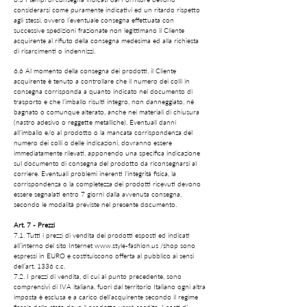
considerarsi come puramente indicativi ed un ritardo rispetto
agli stessi, ovvero l’eventuale consegna effettuata con
successive spedizioni frazionate non legittimano il Cliente
acquirente al rifiuto della consegna medesima ed alla richiesta
di risarcimenti o indennizzi.
6.6 Al momento della consegna dei prodotti, il Cliente
acquirente è tenuto a controllare che il numero dei colli in
consegna corrisponda a quanto indicato nel documento di
trasporto e che l'imballo risulti integro, non danneggiato, né
bagnato o comunque alterato, anche nei materiali di chiusura
(nastro adesivo o reggette metalliche). Eventuali danni
all'imballo e/o al prodotto o la mancata corrispondenza del
numero dei colli o delle indicazioni, dovranno essere
immediatamente rilevati, apponendo una specifica indicazione
sul documento di consegna del prodotto da riconsegnarsi al
corriere. Eventuali problemi inerenti l'integrità fisica, la
corrispondenza o la completezza dei prodotti ricevuti devono
essere segnalati entro 7 giorni dalla avvenuta consegna,
secondo le modalità previste nel presente documento.
Art. 7 - Prezzi
7.1. Tutti i prezzi di vendita dei prodotti esposti ed indicati
all’interno del sito Internet
www.style-fashion.us
/shop sono
espressi in EURO e costituiscono offerta al pubblico ai sensi
dell’art. 1336 c.c.
7.2. I prezzi di vendita, di cui al punto precedente, sono
comprensivi di IVA italiana, fuori dal territorio Italiano ogni altra
imposta è esclusa e a carico dell'acquirente secondo il regime