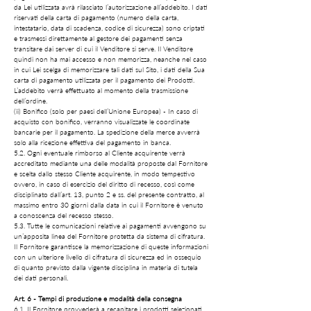
da Lei utilizzata avrà rilasciato l’autorizzazione all’addebito. I dati
riservati della carta di pagamento (numero della carta,
intestatario, data di scadenza, codice di sicurezza) sono criptati
e trasmessi direttamente al gestore dei pagamenti senza
transitare dai server di cui il Venditore si serve. Il Venditore
quindi non ha mai accesso e non memorizza, neanche nel caso
in cui Lei scelga di memorizzare tali dati sul Sito, i dati della Sua
carta di pagamento utilizzata per il pagamento dei Prodotti.
L’addebito verrà effettuato al momento della trasmissione
dell’ordine.
(ii) Bonifico (solo per paesi dell’Unione Europea) - In caso di
acquisto con bonifico, verranno visualizzate le coordinate
bancarie per il pagamento. La spedizione della merce avverrà
solo alla ricezione effettiva del pagamento in banca.
5.2. Ogni eventuale rimborso al Cliente acquirente verrà
accreditato mediante una delle modalità proposte dal Fornitore
e scelta dallo stesso Cliente acquirente, in modo tempestivo
ovvero, in caso di esercizio del diritto di recesso, così come
disciplinato dall’art. 13, punto 2 e ss. del presente contratto, al
massimo entro 30 giorni dalla data in cui il Fornitore è venuto
a conoscenza del recesso stesso.
5.3. Tutte le comunicazioni relative ai pagamenti avvengono su
un’apposita linea del Fornitore protetta da sistema di cifratura.
Il Fornitore garantisce la memorizzazione di queste informazioni
con un ulteriore livello di cifratura di sicurezza ed in ossequio
di quanto previsto dalla vigente disciplina in materia di tutela
dei dati personali.
Art. 6 - Tempi di produzione e modalità della consegna
6.1. Il Fornitore provvederà a recapitare i prodotti selezionati