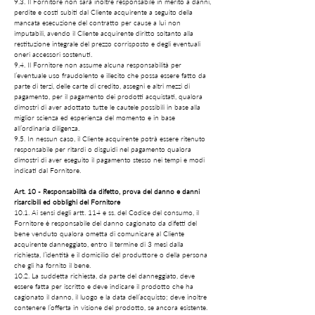
9.3. Il Fornitore non sarà inoltre responsabile in merito a danni,
perdite e costi subiti dal Cliente acquirente a seguito della
mancata esecuzione del contratto per cause a lui non
imputabili, avendo il Cliente acquirente diritto soltanto alla
restituzione integrale del prezzo corrisposto e degli eventuali
oneri accessori sostenuti.
9.4. Il Fornitore non assume alcuna responsabilità per
l’eventuale uso fraudolento e illecito che possa essere fatto da
parte di terzi, delle carte di credito, assegni e altri mezzi di
pagamento, per il pagamento dei prodotti acquistati, qualora
dimostri di aver adottato tutte le cautele possibili in base alla
miglior scienza ed esperienza del momento e in base
all’ordinaria diligenza.
9.5. In nessun caso, il Cliente acquirente potrà essere ritenuto
responsabile per ritardi o disguidi nel pagamento qualora
dimostri di aver eseguito il pagamento stesso nei tempi e modi
indicati dal Fornitore.
Art. 10 - Responsabilità da difetto, prova del danno e danni
risarcibili ed obblighi del Fornitore
10.1. Ai sensi degli artt. 114 e ss. del Codice del consumo, il
Fornitore è responsabile del danno cagionato da difetti del
bene venduto qualora ometta di comunicare al Cliente
acquirente danneggiato, entro il termine di 3 mesi dalla
richiesta, l’identità e il domicilio del produttore o della persona
che gli ha fornito il bene.
10.2. La suddetta richiesta, da parte del danneggiato, deve
essere fatta per iscritto e deve indicare il prodotto che ha
cagionato il danno, il luogo e la data dell’acquisto; deve inoltre
contenere l’offerta in visione del prodotto, se ancora esistente.