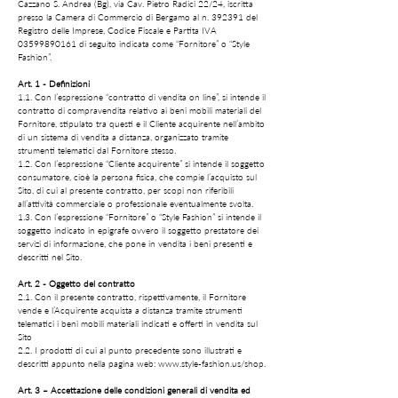
Cazzano S. Andrea (Bg), via Cav. Pietro Radici 22/24, iscritta
presso la Camera di Commercio di Bergamo al n. 392391 del
Registro delle Imprese, Codice Fiscale e Partita IVA
03599890161
di seguito indicata come “Fornitore” o “Style
Fashion”.
Art. 1 - Definizioni
1.1. Con l’espressione “contratto di vendita on line”, si intende il
contratto di compravendita relativo ai beni mobili materiali del
Fornitore, stipulato tra questi e il Cliente acquirente nell’ambito
di un sistema di vendita a distanza, organizzato tramite
strumenti telematici dal Fornitore stesso.
1.2. Con l’espressione “Cliente acquirente” si intende il soggetto
consumatore, cioè la persona fisica, che compie l’acquisto sul
Sito, di cui al presente contratto, per scopi non riferibili
all’attività commerciale o professionale eventualmente svolta.
1.3. Con l’espressione “Fornitore” o “Style Fashion” si intende il
soggetto indicato in epigrafe ovvero il soggetto prestatore dei
servizi di informazione, che pone in vendita i beni presenti e
descritti nel Sito.
Art. 2 - Oggetto del contratto
2.1. Con il presente contratto, rispettivamente, il Fornitore
vende e l’Acquirente acquista a distanza tramite strumenti
telematici i beni mobili materiali indicati e offerti in vendita sul
Sito
2.2. I prodotti di cui al punto precedente sono illustrati e
descritti appunto nella pagina web:
www.style-fashion.us/shop.
Art. 3 – Accettazione delle condizioni generali di vendita ed