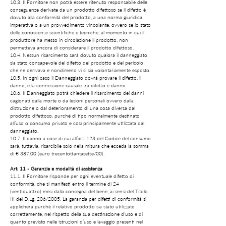
10.3. Il Fornitore non potrà essere ritenuto responsabile delle
conseguenze derivate da un prodotto difettoso se il difetto è
dovuto alla conformità del prodotto, a una norma giuridica
imperativa o a un provvedimento vincolante, ovvero se lo stato
delle conoscenze scientifiche e tecniche, al momento in cui il
produttore ha messo in circolazione il prodotto, non
permetteva ancora di considerare il prodotto difettoso.
10.4. Nessun risarcimento sarà dovuto qualora il danneggiato
sia stato consapevole del difetto del prodotto e del pericolo
che ne derivava e nondimeno vi si sia volontariamente esposto.
10.5. In ogni caso il Danneggiato dovrà provare il difetto, il
danno, e la connessione causale tra difetto e danno.
10.6. Il Danneggiato potrà chiedere il risarcimento dei danni
cagionati dalla morte o da lesioni personali ovvero dalla
distruzione o dal deterioramento di una cosa diversa dal
prodotto difettoso, purché di tipo normalmente destinato
all’uso o consumo privato e così principalmente utilizzata dal
danneggiato.
10.7. Il danno a cose di cui all’art. 123 del Codice del consumo
sarà, tuttavia, risarcibile solo nella misura che ecceda la somma
di € 387,00 (euro trecentottantasette/00).
Art. 11 - Garanzie e modalità di assistenza
11.1. Il Fornitore risponde per ogni eventuale difetto di
conformità, che si manifesti entro il termine di 24
(ventiquattro) mesi dalla consegna del bene, ai sensi del Titolo
III del D.Lg. 206/2005. La garanzia per difetti di conformità si
applicherà purché il relativo prodotto sia stato utilizzato
correttamente, nel rispetto della sua destinazione d'uso e di
quanto previsto nelle istruzioni d’uso e lavaggio presenti nel