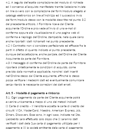
4.1. A seguito dell’esatta compilazione del modulo di richiesta
ed il consenso all’acquisto manifestato tramite l’adesione inviata
on line ovvero con la compilazione del form/modulo allegato al
catalogo elettronico on line all’indirizzo ed il successivo invio
del form/modulo stesso con le modalità descritte nel punto 3.2
del precedente articolo, il Fornitore riceve dal Cliente
acquirente l’Ordine e provvede all’invio di una e-mail di
conferma oppure alla visualizzazione di una pagina web di
conferma e riepilogo dell’Ordine, stampabile, nella quale siano
anche riportati i dati richiamati nel punto precedente.
4.2 Il Contratto non si considera perfezionato ed efficace fra le
parti in difetto di quanto indicato al punto precedente,
dunque dell’accettazione, anche parziale, dell’Ordine del Cliente
Acquirente da parte del Fornitore.
4.3 Il messaggio di conferma dell’Ordine da parte del Fornitore
riporterà sinteticamente le condizioni di acquisto, come
previsto dalla normativa applicabile, nonché i dati inseriti
nell'Ordine stesso dal Cliente acquirente, affinché lo stesso
possa verificare i medesimi dati ed eventualmente comunicare
senza ritardo le necessarie correzioni dei dati errati.
Art. 5 - Modalità di pagamento e rimborso
5.1. Ogni pagamento da parte del Cliente acquirente potrà
avvenire unicamente a mezzo di uno dei metodi indicati:
(i) Carte di credito - Il Venditore accetta le carte di credito dei
circuiti: VISA, MasterCard, Maestro, American Express, Jcb,
Diners, Discovers. Esse sono, in ogni caso, indicate nel Sito.
L’addebito sarà effettuato solo dopo che (i) saranno stati
verificati i dati della Sua carta di pagamento utilizzata per il
pagamento e (ii) la società emittente della carta di pagamento