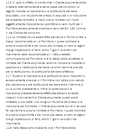
11.5 In caso di difetto di conformità, il Cliente acquirente potrà
chiedere, alternativamente e senza spese, alle condizioni di
seguito indicate, la riparazione o la sostituzione del bene
acquistato, una riduzione del prezzo di acquisto o la risoluzione
del presente contratto, a meno che la richiesta non risulti
oggettivamente impossibile da soddisfare ovvero risulti per il
Fornitore eccessivamente onerosa ai sensi dell’art. 130, comma
4, del Codice del consumo.
11.6 La richiesta dovrà essere fatta pervenire in forma scritta, a
mezzo raccomandata a/r, al Fornitore, il quale indicherà la
propria disponibilità a dar corso alla richiesta, ovvero le ragioni
che gli impediscono di farlo, entro 7 giorni lavorativi dal
ricevimento della raccomandata a/r. Nella predetta
comunicazione del Fornitore, ove lo stesso abbia accettato la
richiesta del Cliente acquirente, saranno indicare le modalità di
spedizione o restituzione del bene nonché il termine previsto
per la restituzione o la sostituzione del bene difettoso.
11.7 Qualora la riparazione e la sostituzione siano impossibili o
eccessivamente onerose, o il Fornitore non abbia provveduto
alla riparazione o alla sostituzione del bene entro il termine di
cui al punto precedente o, infine, la sostituzione o la
riparazione precedentemente effettuate abbiano arrecato
notevoli inconvenienti al Cliente acquirente, questi potrà
chiedere, a sua scelta, una congrua riduzione del prezzo o la
risoluzione del Contratto. Il Cliente acquirente dovrà in tal caso
far pervenire la propria richiesta al Fornitore, il quale indicherà
la propria disponibilità a dar corso alla stessa, ovvero le ragioni
che gli impediscono di farlo, entro 7 giorni lavorativi dal
ricevimento.
11.8 Nella stessa comunicazione, ove il Fornitore abbia