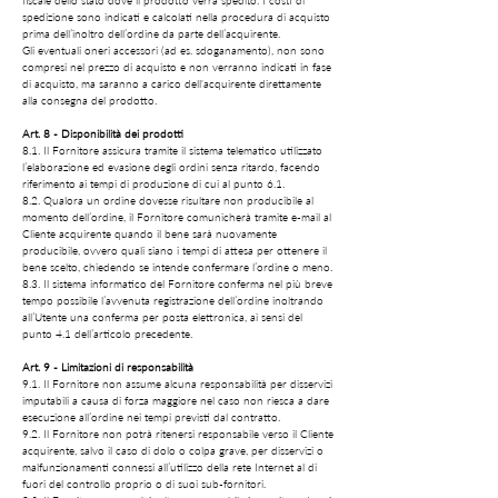
fiscale dello stato dove il prodotto verrà spedito. I costi di
spedizione sono indicati e calcolati nella procedura di acquisto
prima dell’inoltro dell’ordine da parte dell’acquirente.
Gli eventuali oneri accessori (ad es. sdoganamento), non sono
compresi nel prezzo di acquisto e non verranno indicati in fase
di acquisto, ma saranno a carico dell'acquirente direttamente
alla consegna del prodotto.
Art. 8 - Disponibilità dei prodotti
8.1. Il Fornitore assicura tramite il sistema telematico utilizzato
l’elaborazione ed evasione degli ordini senza ritardo, facendo
riferimento ai tempi di produzione di cui al punto 6.1.
8.2. Qualora un ordine dovesse risultare non producibile al
momento dell’ordine, il Fornitore comunicherà tramite e-mail al
Cliente acquirente quando il bene sarà nuovamente
producibile, ovvero quali siano i tempi di attesa per ottenere il
bene scelto, chiedendo se intende confermare l’ordine o meno.
8.3. Il sistema informatico del Fornitore conferma nel più breve
tempo possibile l’avvenuta registrazione dell’ordine inoltrando
all’Utente una conferma per posta elettronica, ai sensi del
punto 4.1 dell’articolo precedente.
Art. 9 - Limitazioni di responsabilità
9.1. Il Fornitore non assume alcuna responsabilità per disservizi
imputabili a causa di forza maggiore nel caso non riesca a dare
esecuzione all’ordine nei tempi previsti dal contratto.
9.2. Il Fornitore non potrà ritenersi responsabile verso il Cliente
acquirente, salvo il caso di dolo o colpa grave, per disservizi o
malfunzionamenti connessi all’utilizzo della rete Internet al di
fuori del controllo proprio o di suoi sub-fornitori.