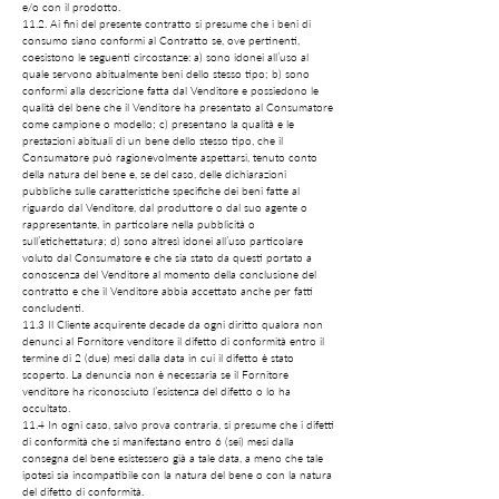
e/o con il prodotto.
11.2. Ai fini del presente contratto si presume che i beni di
consumo siano conformi al Contratto se, ove pertinenti,
coesistono le seguenti circostanze: a) sono idonei all’uso al
quale servono abitualmente beni dello stesso tipo; b) sono
conformi alla descrizione fatta dal Venditore e possiedono le
qualità del bene che il Venditore ha presentato al Consumatore
come campione o modello; c) presentano la qualità e le
prestazioni abituali di un bene dello stesso tipo, che il
Consumatore può ragionevolmente aspettarsi, tenuto conto
della natura del bene e, se del caso, delle dichiarazioni
pubbliche sulle caratteristiche specifiche dei beni fatte al
riguardo dal Venditore, dal produttore o dal suo agente o
rappresentante, in particolare nella pubblicità o
sull’etichettatura; d) sono altresì idonei all’uso particolare
voluto dal Consumatore e che sia stato da questi portato a
conoscenza del Venditore al momento della conclusione del
contratto e che il Venditore abbia accettato anche per fatti
concludenti.
11.3 Il Cliente acquirente decade da ogni diritto qualora non
denunci al Fornitore venditore il difetto di conformità entro il
termine di 2 (due) mesi dalla data in cui il difetto è stato
scoperto. La denuncia non è necessaria se il Fornitore
venditore ha riconosciuto l’esistenza del difetto o lo ha
occultato.
11.4 In ogni caso, salvo prova contraria, si presume che i difetti
di conformità che si manifestano entro 6 (sei) mesi dalla
consegna del bene esistessero già a tale data, a meno che tale
ipotesi sia incompatibile con la natura del bene o con la natura
del difetto di conformità.