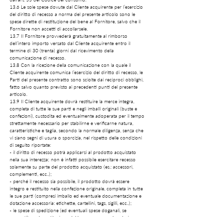
13.6 Le sole spese dovute dal Cliente acquirente per l’esercizio
del diritto di recesso a norma del presente articolo sono le
spese dirette di restituzione del bene al Fornitore, salvo che il
Fornitore non accetti di accollarsele.
13.7 Il Fornitore provvederà gratuitamente al rimborso
dell’intero importo versato dal Cliente acquirente entro il
termine di 30 (trenta) giorni dal ricevimento della
comunicazione di recesso.
13.8 Con la ricezione della comunicazione con la quale il
Cliente acquirente comunica l’esercizio del diritto di recesso, le
Parti del presente contratto sono sciolte dai reciproci obblighi,
fatto salvo quanto previsto ai precedenti punti del presente
articolo.
13.9 Il Cliente acquirente dovrà restituire la merce integra,
completa di tutte le sue parti e negli imballi originali (buste e
confezioni), custodita ed eventualmente adoperata per il tempo
strettamente necessario per stabilirne e verificarne natura,
caratteristiche e taglia, secondo la normale diligenza, senza che
vi siano segni di usura o sporcizia, nel rispetto delle condizioni
di seguito riportate:
- il diritto di recesso potrà applicarsi al prodotto acquistato
nella sua interezza; non è infatti possibile esercitare recesso
solamente su parte del prodotto acquistato (es.: accessori,
complementi, ecc..);
- perché il recesso sia possibile, il prodotto dovrà essere
integro e restituito nella confezione originale, completa in tutte
le sue parti (compresi imballo ed eventuale documentazione e
dotazione accessoria: etichette, cartellini, tags, sigilli, ecc..);
- le spese di spedizione (ed eventuali spese doganali, se