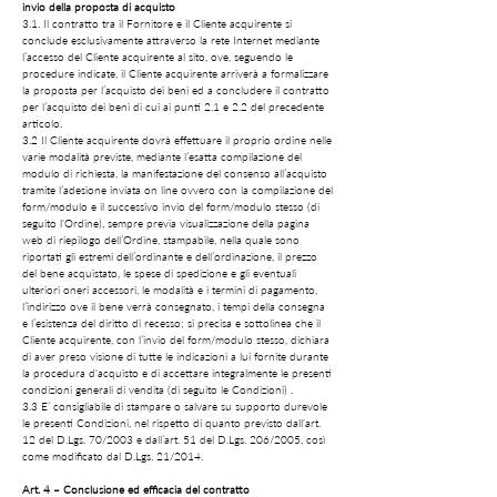
invio della proposta di acquisto
3.1. Il contratto tra il Fornitore e il Cliente acquirente si
conclude esclusivamente attraverso la rete Internet mediante
l’accesso del Cliente acquirente al sito, ove, seguendo le
procedure indicate, il Cliente acquirente arriverà a formalizzare
la proposta per l’acquisto dei beni ed a concludere il contratto
per l’acquisto dei beni di cui ai punti 2.1 e 2.2 del precedente
articolo.
3.2 Il Cliente acquirente dovrà effettuare il proprio ordine nelle
varie modalità previste, mediante l’esatta compilazione del
modulo di richiesta, la manifestazione del consenso all’acquisto
tramite l’adesione inviata on line ovvero con la compilazione del
form/modulo e il successivo invio del form/modulo stesso (di
seguito l'Ordine), sempre previa visualizzazione della pagina
web di riepilogo dell’Ordine, stampabile, nella quale sono
riportati gli estremi dell’ordinante e dell’ordinazione, il prezzo
del bene acquistato, le spese di spedizione e gli eventuali
ulteriori oneri accessori, le modalità e i termini di pagamento,
l’indirizzo ove il bene verrà consegnato, i tempi della consegna
e l’esistenza del diritto di recesso; si precisa e sottolinea che il
Cliente acquirente, con l’invio del form/modulo stesso, dichiara
di aver preso visione di tutte le indicazioni a lui fornite durante
la procedura d'acquisto e di accettare integralmente le presenti
condizioni generali di vendita (di seguito le Condizioni) .
3.3 E’ consigliabile di stampare o salvare su supporto durevole
le presenti Condizioni, nel rispetto di quanto previsto dall'art.
12 del D.Lgs. 70/2003 e dall’art. 51 del D.Lgs. 206/2005, così
come modificato dal D.Lgs. 21/2014.
Art. 4 – Conclusione ed efficacia del contratto