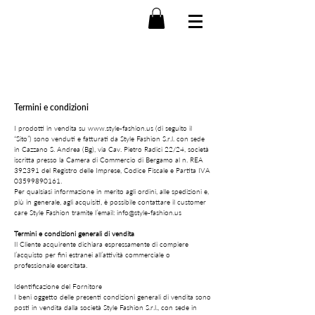
Termini e condizioni
I prodotti in vendita su
www.style-fashion.us
(di seguito il
“Sito”) sono venduti e fatturati da Style Fashion S.r.l. con sede
in Cazzano S. Andrea (Bg), via Cav. Pietro Radici 22/24, società
iscritta presso la Camera di Commercio di Bergamo al n. REA
392391 del Registro delle Imprese, Codice Fiscale e Partita IVA
03599890161
.
Per qualsiasi informazione in merito agli ordini, alle spedizioni e,
più in generale, agli acquisiti, è possibile contattare il customer
care Style Fashion tramite l’email:
info@style-fashion.us
Termini e condizioni generali di vendita
Il Cliente acquirente dichiara espressamente di compiere
l’acquisto per fini estranei all’attività commerciale o
professionale esercitata.
Identificazione del Fornitore
I beni oggetto delle presenti condizioni generali di vendita sono
posti in vendita dalla società Style Fashion S.r.l., con sede in