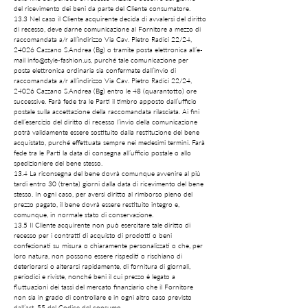
del ricevimento dei beni da parte del Cliente consumatore.
13.3 Nel caso il Cliente acquirente decida di avvalersi del diritto
di recesso, deve darne comunicazione al Fornitore a mezzo di
raccomandata a/r all’indirizzo Via Cav. Pietro Radici 22/24,
24026 Cazzano S.Andrea (Bg) o tramite posta elettronica all’e-
mail
info@style-fashion.us
, purché tale comunicazione per
posta elettronica ordinaria sia confermate dall’invio di
raccomandata a/r all’indirizzo Via Cav. Pietro Radici 22/24,
24026 Cazzano S.Andrea (Bg) entro le 48 (quarantotto) ore
successive. Farà fede tra le Parti il timbro apposto dall’ufficio
postale sulla accettazione della raccomandata rilasciata. Ai fini
dell’esercizio del diritto di recesso l’invio della comunicazione
potrà validamente essere sostituito dalla restituzione del bene
acquistato, purché effettuata sempre nei medesimi termini. Farà
fede tra le Parti la data di consegna all’ufficio postale o allo
spedizioniere del bene stesso.
13.4 La riconsegna del bene dovrà comunque avvenire al più
tardi entro 30 (trenta) giorni dalla data di ricevimento del bene
stesso. In ogni caso, per aversi diritto al rimborso pieno del
prezzo pagato, il bene dovrà essere restituito integro e,
comunque, in normale stato di conservazione.
13.5 Il Cliente acquirente non può esercitare tale diritto di
recesso per i contratti di acquisto di prodotti o beni
confezionati su misura o chiaramente personalizzati o che, per
loro natura, non possono essere rispediti o rischiano di
deteriorarsi o alterarsi rapidamente, di fornitura di giornali,
periodici e riviste, nonché beni il cui prezzo è legato a
fluttuazioni dei tassi del mercato finanziario che il Fornitore
non sia in grado di controllare e in ogni altro caso previsto
dall’art. 55 del Codice del consumo.