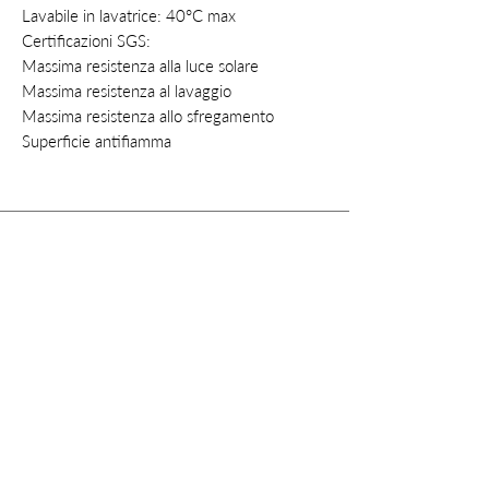
Lavabile in lavatrice
: 40°C max
Certificazioni SGS:
Massima resistenza alla luce solare
Massima resistenza al lavaggio
Massima resistenza allo sfregamento
Superficie antifiamma
Contatti
Privacy
Cookie
Policy
Termini e condizioni
Diritto di recesso
Instagram
info@style-fashion.us
2026© Style
Fashion