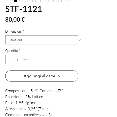
STF-1121
Prezzo
80,00 €
Dimensioni
*
Quantità
*
Aggiungi al carrello
Composizione:
51% Cotone - 47%
Poliestere - 2% Lattice
Peso:
1.85 Kg/mq
Altezza pelo:
0,25" (7 mm)
Gommatatura antiscivolo:
SI