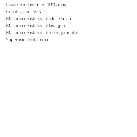
Lavabile in lavatrice
: 40°C max
Certificazioni SGS:
Massima resistenza alla luce solare
Massima resistenza al lavaggio
Massima resistenza allo sfregamento
Superficie antifiamma
Contatti
Privacy
Cookie
Policy
Termini e condizioni
Diritto di recesso
Instagram
info@style-fashion.us
2026© Style
Fashion